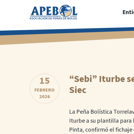
Saltar
Ent
al
contenido
principal
“Sebi” Iturbe s
15
Siec
FEBRERO
2026
La Peña Bolística Torrelav
Iturbe a su plantilla para
Pinta, confirmó el fichaj