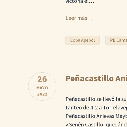
victoria el…
Leer más
Copa Apebol
PB Cam
Peñacastillo A
26
MAYO
2022
Peñacastillo se llevó la s
tanteo de 4-2 a Torrelaveg
Peñacastillo Anievas Mayb
y Senén Castillo, quedánd