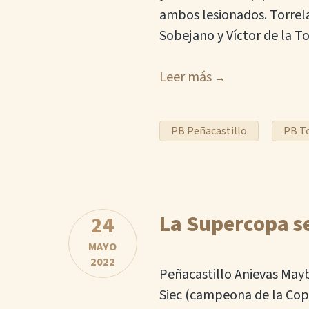
ambos lesionados. Torrela
Sobejano y Víctor de la 
Leer más
PB Peñacastillo
PB T
La Supercopa se
24
MAYO
2022
Peñacastillo Anievas May
Siec (campeona de la Cop