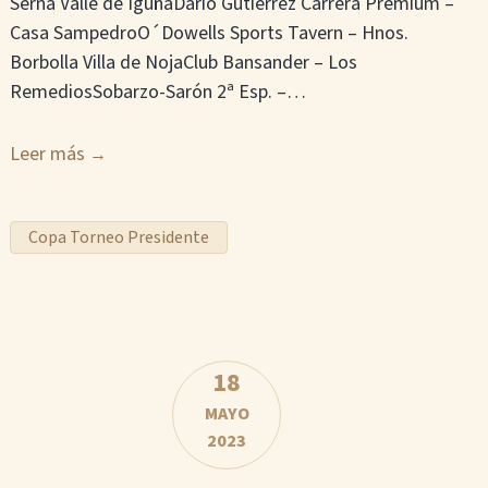
Serna Valle de IguñaDarío Gutiérrez Carrera Premium –
Casa SampedroO´Dowells Sports Tavern – Hnos.
Borbolla Villa de NojaClub Bansander – Los
RemediosSobarzo-Sarón 2ª Esp. –…
Leer más
Copa Torneo Presidente
18
MAYO
2023