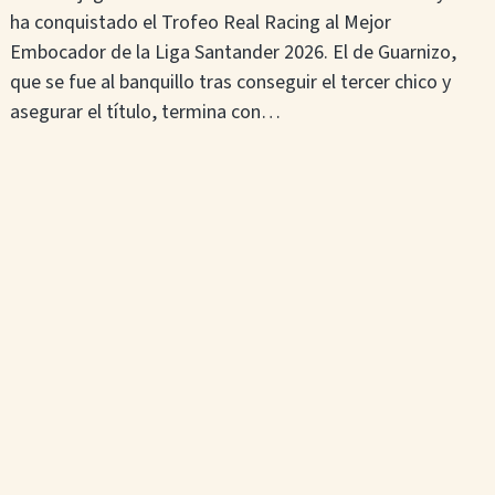
ha conquistado el Trofeo Real Racing al Mejor
Embocador de la Liga Santander 2026. El de Guarnizo,
que se fue al banquillo tras conseguir el tercer chico y
asegurar el título, termina con…
Leer más
Liga Santander 2026
Finalizadas las tiradas de clasificación del
concurso PB Sobarzo del Circuito
APEBOL Sabe a Norte