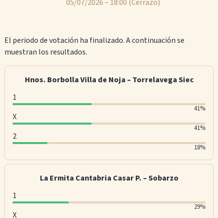
05/07/2026 – 18:00
(Cerrazo)
El periodo de votación ha finalizado. A continuación se
muestran los resultados.
Hnos. Borbolla Villa de Noja – Torrelavega Siec
1
1
41%
X
:
X
41%
4
2
:
2
1
18%
4
:
%
1
1
o
La Ermita Cantabria Casar P. – Sobarzo
%
8
f
o
1
%
v
f
1
29%
o
o
X