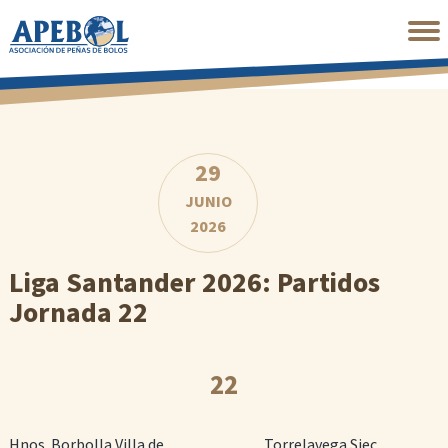
Saltar
al
contenido
principal
29
JUNIO
2026
Liga Santander 2026: Partidos
Jornada 22
22
Hnos. Borbolla Villa de Noja
Torrelavega Siec