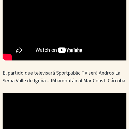
s
e
s
El partido que televisará Sportpublic TV será Andros La
Serna Valle de Iguña – Ribamontán al Mar Const. Cárcoba