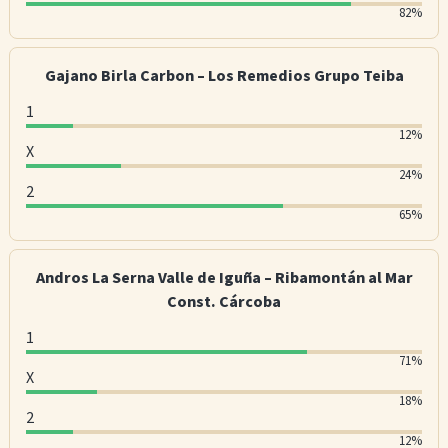
o
:
e
2
e
%
82%
t
1
s
:
s
o
e
2
8
f
Gajano Birla Carbon – Los Remedios Grupo Teiba
s
%
2
v
o
1
%
o
f
1
12%
o
t
X
v
:
f
X
e
24%
o
1
2
v
:
s
2
t
2
65%
o
2
:
e
%
t
4
6
s
o
Andros La Serna Valle de Iguña – Ribamontán al Mar
e
%
5
f
Const. Cárcoba
s
o
%
v
f
1
o
o
1
71%
v
f
t
X
:
o
X
18%
v
e
7
t
2
:
o
s
2
1
12%
e