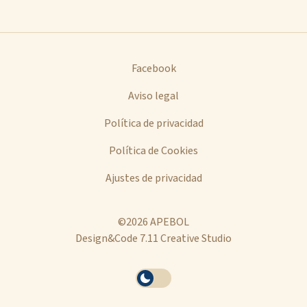
Facebook
Aviso legal
Política de privacidad
Política de Cookies
Ajustes de privacidad
©2026 APEBOL
Design&Code 7.11 Creative Studio
Se
Activar
ha
tema