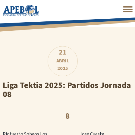
Saltar
al
contenido
principal
21
ABRIL
2025
Liga Tektia 2025: Partidos Jornada
08
8
Riotuerto Sobaos Los Pasiegos
José Cuesta