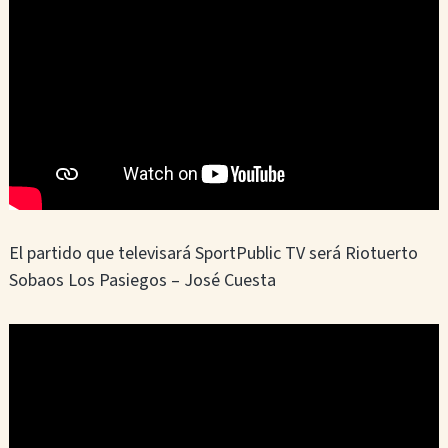
s
e
s
El partido que televisará SportPublic TV será Riotuerto
Sobaos Los Pasiegos – José Cuesta