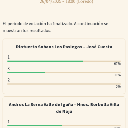
26/04/2025 – 18:00
(Loredo)
El periodo de votación ha finalizado. A continuación se
muestran los resultados.
Riotuerto Sobaos Los Pasiegos – José Cuesta
1
1
67%
X
:
X
33%
6
2
:
2
7
0%
3
:
%
3
0
o
Andros La Serna Valle de Iguña – Hnos. Borbolla Villa
%
%
f
de Noja
o
o
v
f
1
f
o