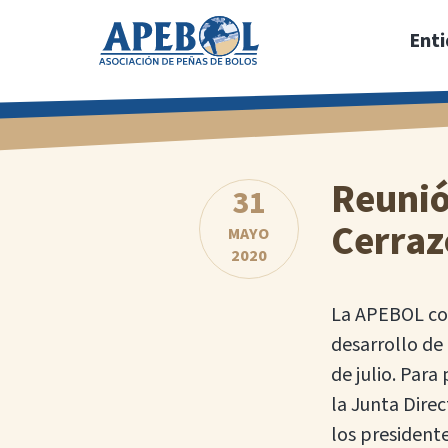
Saltar
Ent
al
contenido
principal
Reunió
31
Cerraz
MAYO
2020
La APEBOL con
desarrollo de
de julio. Par
la Junta Dire
los president