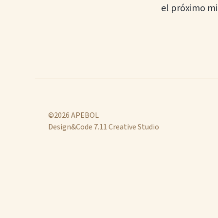
el próximo mié
©2026 APEBOL
Design&Code 7.11 Creative Studio
Se
ha
activado
el
tema
claro